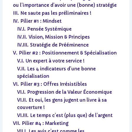
ou l’importance d’avoir une (bonne) stratégie
III.
Ne saute pas les préliminaires !
IV.
Pilier #1 : Mindset
IV.I.
Pensée Systémique
IV.II.
Vision, Mission & Principes
IV.III.
Stratégie de Prééminence
V.
Pilier #2 : Positionnement & Spécialisation
V.I.
Un expert à votre service !
V.II.
Les 4 indicateurs d’une bonne
spécialisation
VI.
Pilier #3 : Offres Irrésistibles
VI.I.
Progression de la Valeur Économique
VI.II.
Et oui, les gens jugent un livre à sa
couverture !
VI.III.
Le temps c’est (plus que) de l’argent
VII.
Pilier #4 : Marketing
VII.I.
Les avis c’est comme les…