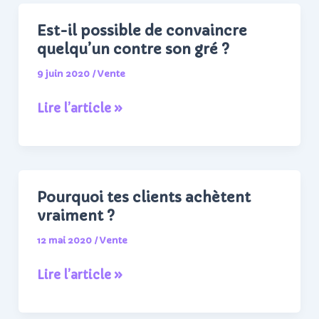
transformer
tes
Est-il possible de convaincre
prospects
quelqu’un contre son gré ?
en
9 juin 2020
/
Vente
clients
Est-
Lire l’article »
il
possible
de
convaincre
Pourquoi tes clients achètent
quelqu’un
vraiment ?
contre
12 mai 2020
/
Vente
son
gré
Pourquoi
Lire l’article »
?
tes
clients