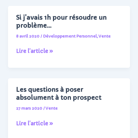
mieux
se
Si j’avais 1h pour résoudre un
taire…
problème…
8 avril 2020
/
Développement Personnel
,
Vente
Si
Lire l’article »
j’avais
1h
pour
résoudre
Les questions à poser
un
absolument à ton prospect
problème…
27 mars 2020
/
Vente
Les
Lire l’article »
questions