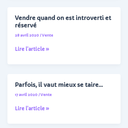
achètent
vraiment
Vendre quand on est introverti et
?
réservé
28 avril 2020
/
Vente
Vendre
Lire l’article »
quand
on
est
introverti
Parfois, il vaut mieux se taire…
et
17 avril 2020
/
Vente
réservé
Parfois,
Lire l’article »
il
vaut