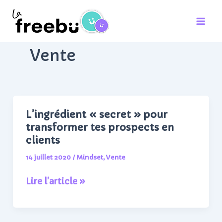
Aller
au
contenu
Vente
L’ingrédient « secret » pour
transformer tes prospects en
clients
14 juillet 2020
/
Mindset
,
Vente
L’ingrédient
Lire l’article »
« secret »
pour