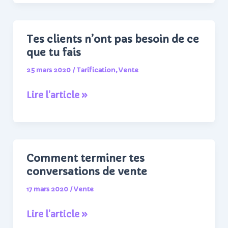
à
poser
absolument
Tes clients n’ont pas besoin de ce
à
que tu fais
ton
25 mars 2020
/
Tarification
,
Vente
prospect
Tes
Lire l’article »
clients
n’ont
pas
besoin
Comment terminer tes
de
conversations de vente
ce
17 mars 2020
/
Vente
que
tu
Comment
Lire l’article »
fais
terminer